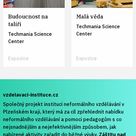
Matematika a její aplikace
1
Dítě a společnost
2
Člověk a jeho svět
2
Dítě a svět
1
Budoucnost na
Malá věda
Umění a kultura
1
talíři
Člověk a zdraví
Techmania Science
2
Center
Člověk a svět práce
Techmania Science
2
Center
Doplňující vzdělávací obory
2
Průřezová témata
1
Expozice
Expozice
RVP 2. stupeň ZŠ
Člověk a přiroda
1
RVP Střední školy
Člověk a zdraví
1
Člověk a přiroda
1
Člověk a svět práce
1
vzdelavaci-instituce.cz
Člověk a zdraví
1
Průřezová témata
1
Společný projekt institucí neformálního vzdělávání v
Člověk a svět práce
1
Doplňující vzdělávací obory
1
Plzeňském kraji, který má za cíl zpřehlednit nabídku
Průřezová témata
1
neformálního vzdělávání a pomoci pedagogům s co
Doplňující vzdělávací obory
1
nejsnadnějším a nejefektivnějším způsobem, jak
nabízené aktivity zařadit do běžné výuky.
Záštitu nad